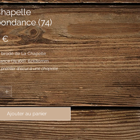
Chapelle
bondance (74)
Prix
 €
 brodé de La Chapelle 
ance (74360), 62X80mm
u premier d'azur à une chapelle
 soutenue d'un rocher de trois
*
 du même, au second d'or à une
abondance de gueules, emplie au
 posée en pal, soutenue d'un mont de
upeaux de sinople mouvant de la
Ajouter au panier