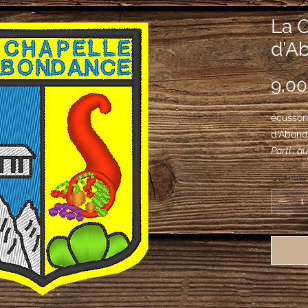
La 
d'A
9,00
écusson
d'Abond
Parti ; a
d'argent
Quantité
coupeaux
corne d'
naturel,
trois co
pointe.