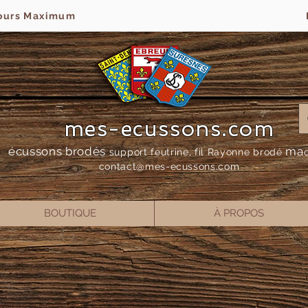
jours Maximum
mes-ecussons.com
écussons brodés
ma
support feutrine, fil Rayonne bro
dé
contact@mes-
ecussons.com
BOUTIQUE
À PROPOS