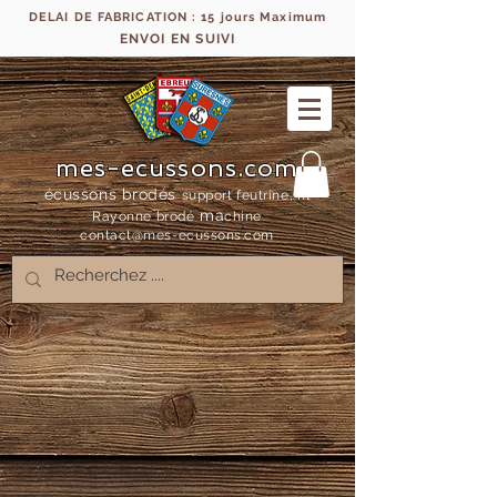
DELAI DE FABRICATION : 15 jours Maximum
ENVOI EN SUIVI
mes-ecussons.com
écussons brodés
support feutrine, fil
ma
Rayonne bro
dé
chine
contact@mes-
ecussons.com