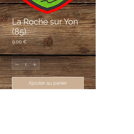
La Roche sur Yon
(85)
Prix
9,00 €
Quantité
*
Ajouter au panier
écusson brodé de La Roche-sur-Yon 
(85000), 62X80mm
De gueules à la ville d'argent sur un
rocher de sinople, accompagnée en
chef d'une foi d'or; au franc-canton