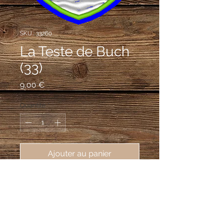
SKU : 33260
La Teste de Buch
(33)
Prix
9,00 €
Quantité
*
Ajouter au panier
écusson brodé de la ville La Teste 
de Buch (33260), 62X80 mm
D'azur au tertre d'or sommé de trois
pins de sinople, posé sur une mer