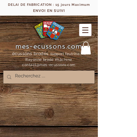
DELAI DE FABRICATION : 15 jours Maximum
ENVOI EN SUIVI
mes-ecussons.com
écussons brodés
support feutrine, fil
ma
Rayonne bro
dé
chine
contact@mes-
ecussons.com