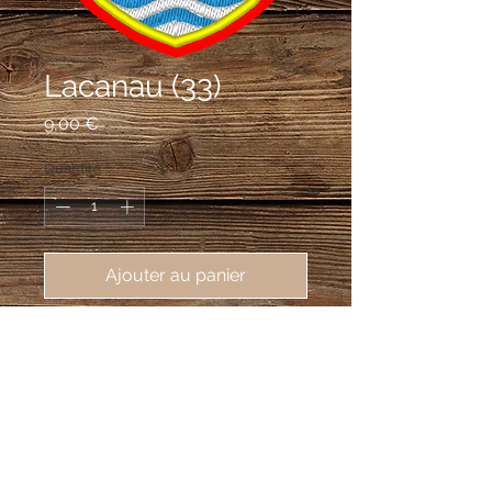
Lacanau (33)
Prix
9,00 €
Quantité
*
Ajouter au panier
écusson brodé de Lacanau (33680), 
62X80mm
De gueules au soleil non figuré d'or
soutenu d'une mouette contournée,
volante d'argent, accosté de deux pins
d'or, à la champagne fascée ondée