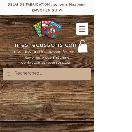
DELAI DE FABRICATION : 15 jours Maximum
ENVOI EN SUIVI
mes-ecussons.com
écussons brodés
support feutrine, fil
ma
Rayonne bro
dé
chine
contact@mes-
ecussons.com