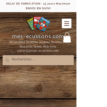
DELAI DE FABRICATION : 15 jours Maximum
ENVOI EN SUIVI
mes-ecussons.com
écussons brodés
support feutrine, fil
ma
Rayonne bro
dé
chine
contact@mes-
ecussons.com