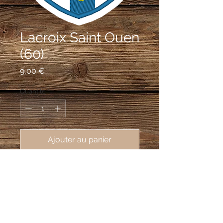
Lacroix Saint Ouen
(60)
Prix
9,00 €
Quantité
*
Ajouter au panier
éusson brodé de Lacroix Saint Ouen 
(60610), 62X80mm
D’argent à la croix d’azur chargée
d’une crosse d'or et cantonnée de deux
fleurs de lys de gueules, au 1er et au