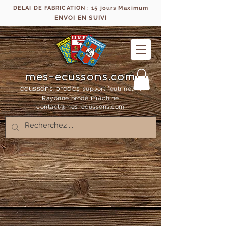
DELAI DE FABRICATION : 15 jours Maximum
ENVOI EN SUIVI
mes-ecussons.com
écussons brodés
support feutrine, fil
ma
Rayonne bro
dé
chine
contact@mes-
ecussons.com