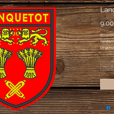
Lanq
9,00
écusson 
62X80
De gueul
surmonté
Quantité
soutenue
sautoir,