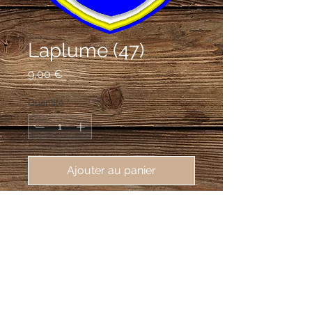
Laplume (47)
Prix
9,00 €
Quantité
*
Ajouter au panier
écusson brodé de Laplume (47310),
62X80 mm
D'azur à trois tours d'or, celle de la
pointe sommée d'un bouquet de trois
plumes d’argent, le tout enfermé dans
une filière du même.