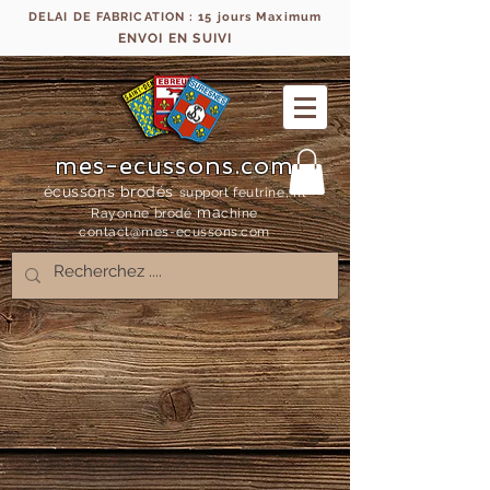
DELAI DE FABRICATION : 15 jours Maximum
ENVOI EN SUIVI
mes-ecussons.com
écussons brodés
support feutrine, fil
ma
Rayonne bro
dé
chine
contact@mes-
ecussons.com