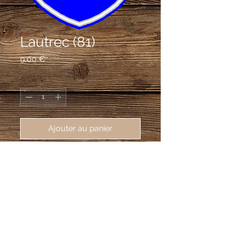
Lautrec (81)
Prix
9,00 €
Quantité
*
Ajouter au panier
écusson brodé Lautrec (81440),
62X80 mm
D'azur au laurier d'or à dextre et à la
tour donjonnée de trois tourelles, celle
du milieu plus haute et sommée d'une
croix latine, le tout d'argent, la tour