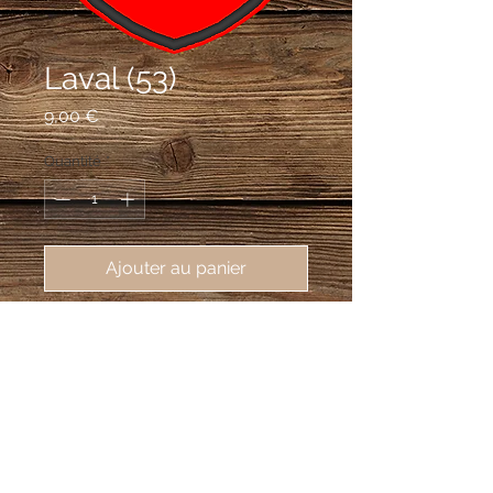
Laval (53)
Prix
9,00 €
Quantité
*
Ajouter au panier
écusson brodé Laval (53000), 62X80
mm, préfecture de la Mayenne
De gueules au léopard d'or, armé et
lampassé d'azur.