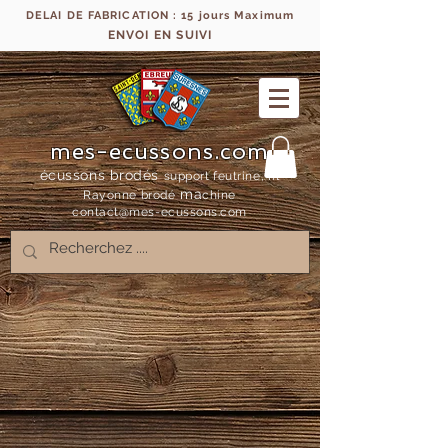
DELAI DE FABRICATION : 15 jours Maximum
ENVOI EN SUIVI
mes-ecussons.com
écussons brodés
support feutrine, fil
ma
Rayonne bro
dé
chine
contact@mes-
ecussons.com