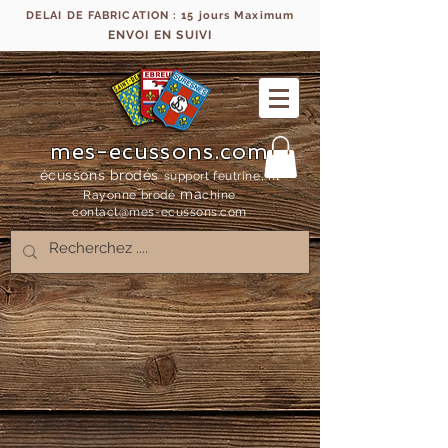
DELAI DE FABRICATION : 15 jours Maximum
ENVOI EN SUIVI
mes-ecussons.com
écussons brodés
support feutrine, fil
ma
Rayonne bro
dé
chine
contact@mes-
ecussons.com