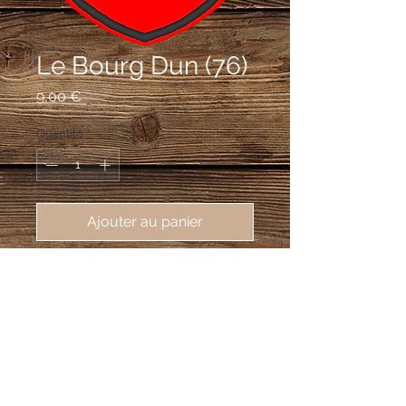
Le Bourg Dun (76)
Prix
9,00 €
Quantité
*
Ajouter au panier
écusson brodé Le Bourg Dun 
(76740), 62X80mm
De gueules à la fleur de lys d'or.