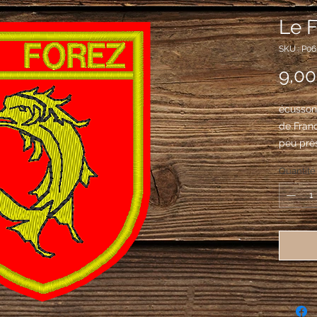
Le 
SKU : P06
9,00
écusson
de Franc
peu près
partie d
Quantité
Puy-de
de gueul