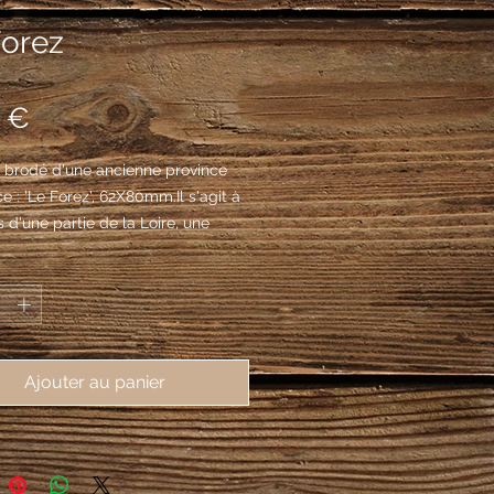
Forez
Prix
 €
 brodé d'une ancienne province 
e : 'Le Forez', 62X80mm.Il s'agit à 
 d'une partie de la Loire, une 
e la Haute Loire, une partie du 
*
-Dôme.
es au dauphin d'or
Ajouter au panier