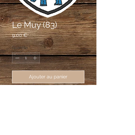
Le Muy (83)
Prix
9,00 €
Quantité
*
Ajouter au panier
écusson brodé Le Muy (83490), 
62X80mm
coupé : au premier de sinople à la croix
d'argent, au second d'argent à
l'éléphant d'azur, défendu du champ