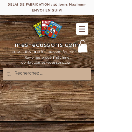
DELAI DE FABRICATION : 15 jours Maximum
ENVOI EN SUIVI
mes-ecussons.com
écussons brodés
support feutrine, fil
ma
Rayonne bro
dé
chine
contact@mes-
ecussons.com