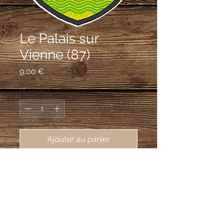
Le Palais sur
Vienne (87)
Prix
9,00 €
Quantité
*
Ajouter au panier
écusson brodé Le Palais sur Vienne
(87410), 62X80 mm
Parti de sinople et de gueules, au
château flanqué de deux tours
couvertes et pavillonnées d'argent,