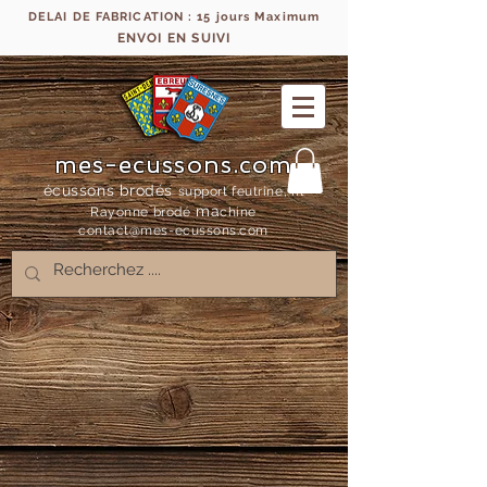
DELAI DE FABRICATION : 15 jours Maximum
ENVOI EN SUIVI
mes-ecussons.com
écussons brodés
support feutrine, fil
ma
Rayonne bro
dé
chine
contact@mes-
ecussons.com