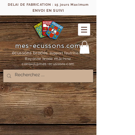
DELAI DE FABRICATION : 15 jours Maximum
ENVOI EN SUIVI
mes-ecussons.com
écussons brodés
support feutrine, fil
ma
Rayonne bro
dé
chine
contact@mes-
ecussons.com