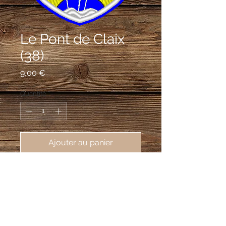
Le Pont de Claix
(38)
Prix
9,00 €
Quantité
*
Ajouter au panier
écusson bodé Le Pont de Claix
(38800), 62X80 mm
D'azur à trois éclairs d'argent posés en
éventail et mouvant d'une rivière
ondée d'argent et brochant sur trois