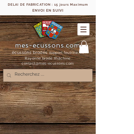
DELAI DE FABRICATION : 15 jours Maximum
ENVOI EN SUIVI
mes-ecussons.com
écussons brodés
support feutrine, fil
ma
Rayonne bro
dé
chine
contact@mes-
ecussons.com