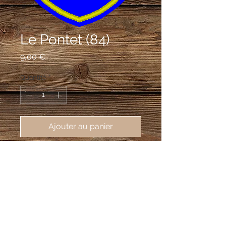
Le Pontet (84)
Prix
9,00 €
Quantité
*
Ajouter au panier
écusson brodé Le Pontet (84130), 
62X80mm
D'azur à un pont à une arche d'argent,
surmonté de trois clés d'or posées en
pal.