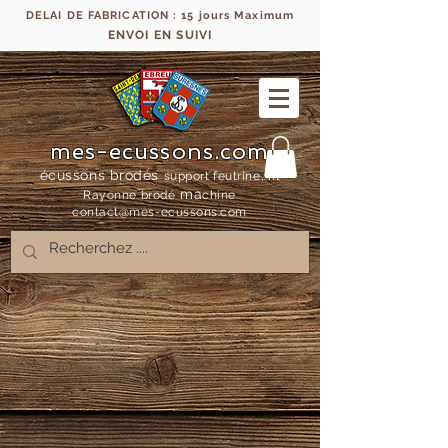
DELAI DE FABRICATION : 15 jours Maximum
ENVOI EN SUIVI
mes-ecussons.com
écussons brodés
support feutrine, fil
ma
Rayonne bro
dé
chine
contact@mes-
ecussons.com