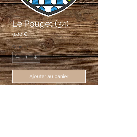
Le Pouget (34)
Prix
9,00 €
Quantité
*
Ajouter au panier
écusson brodé Le Pouget (34230), 
62X80mm
De vair au sautoir losangé d'or et de
sinople.