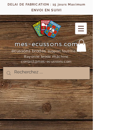
DELAI DE FABRICATION : 15 jours Maximum
ENVOI EN SUIVI
mes-ecussons.com
écussons brodés
support feutrine, fil
ma
Rayonne bro
dé
chine
contact@mes-
ecussons.com