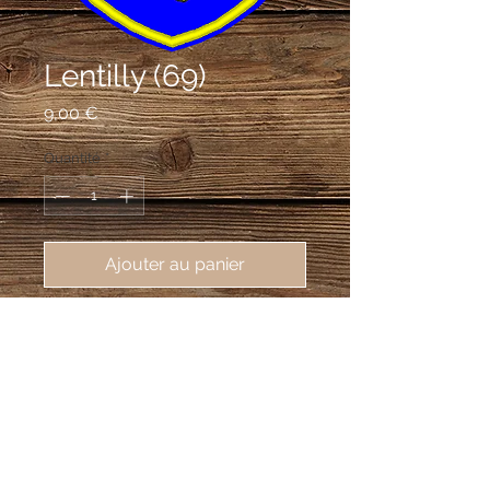
Lentilly (69)
Prix
9,00 €
Quantité
*
Ajouter au panier
écusson brodé de Lentilly (69210), 
62X80mm
D'azur au dauphin d'or.