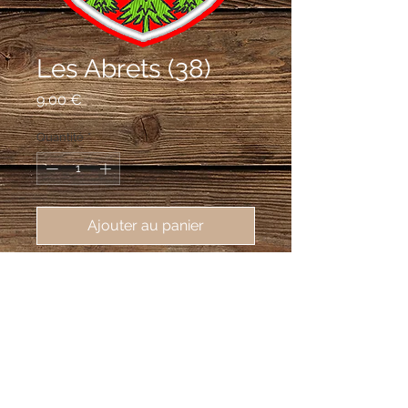
Les Abrets (38)
Prix
9,00 €
Quantité
*
Ajouter au panier
écusson brodé Les Abrets (38490), 
62X80mm
De gueules au chevronnel d'or
accompagné de deux navettes
d'argent passées en sautoir en chef
dextre, d'un dauphin du même en chef