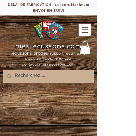
DELAI DE FABRICATION : 15 jours Maximum
ENVOI EN SUIVI
mes-ecussons.com
écussons brodés
support feutrine, fil
ma
Rayonne bro
dé
chine
contact@mes-
ecussons.com