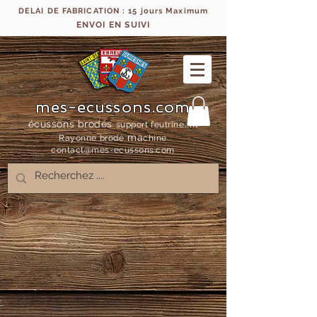
DELAI DE FABRICATION : 15 jours Maximum
ENVOI EN SUIVI
mes-ecussons.com
écussons brodés
support feutrine, fil
ma
Rayonne bro
dé
chine
contact@mes-
ecussons.com