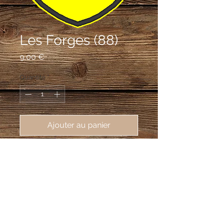
Les Forges (88)
Prix
9,00 €
Quantité
*
Ajouter au panier
écusson brodé Les Forges (88390),
62X80 mm
D'or à la flamme de gueules mise en
barre mouvant du flanc dextre
accompagnée en chef d'une tenaille
renversée de sable posée en barre et