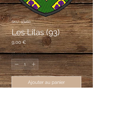
SKU : 93260
Les Lilas (93)
Prix
9,00 €
Quantité
*
Ajouter au panier
écusson rodé ville de Les Lilas 
(93260), 55 X 75 mm
D'or fretté de sinople, entre-semé de
fleurs de lilas au naturel