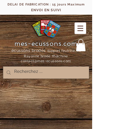
DELAI DE FABRICATION : 15 jours Maximum
ENVOI EN SUIVI
mes-ecussons.com
écussons brodés
support feutrine, fil
ma
Rayonne bro
dé
chine
contact@mes-
ecussons.com