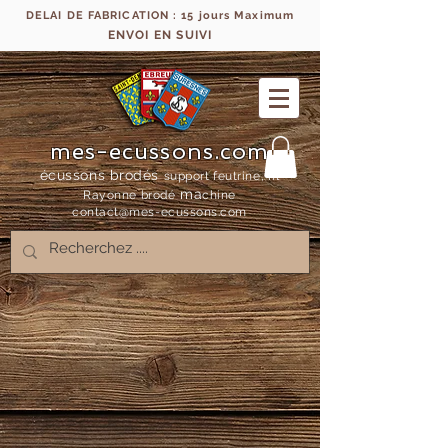
DELAI DE FABRICATION : 15 jours Maximum
ENVOI EN SUIVI
mes-ecussons.com
écussons brodés
support feutrine, fil
ma
Rayonne bro
dé
chine
contact@mes-
ecussons.com