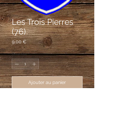
Les Trois Pierres
(76)
Prix
9,00 €
Quantité
*
Ajouter au panier
écusson brodé Les Trois Pierres
(76430), 62X80 mm
D'azur à la fasce d'argent chargée de
trois épis de blé de sinople,
accompagnée en chef d'un soleil d'or