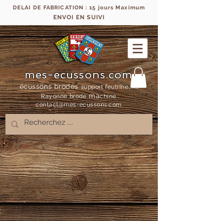
DELAI DE FABRICATION : 15 jours Maximum
ENVOI EN SUIVI
mes-ecussons.com
écussons brodés
support feutrine, fil
ma
Rayonne bro
dé
chine
contact@mes-
ecussons.com