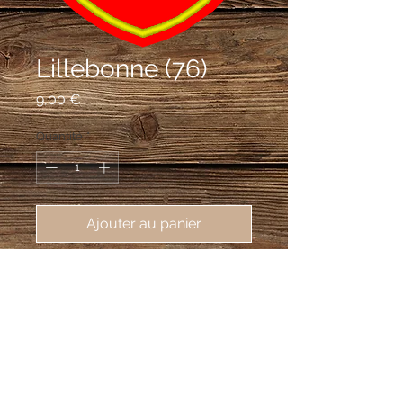
Lillebonne (76)
Prix
9,00 €
Quantité
*
Ajouter au panier
écusson brodé de Lillebonne 
(76170), 62X80mm
De gueules à deux fasces d'or.