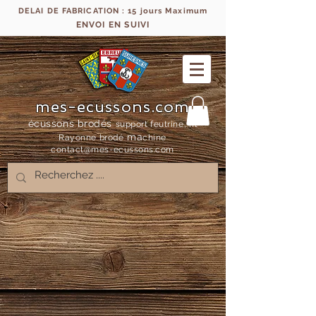
DELAI DE FABRICATION : 15 jours Maximum
ENVOI EN SUIVI
mes-ecussons.com
écussons brodés
support feutrine, fil
ma
Rayonne bro
dé
chine
contact@mes-
ecussons.com