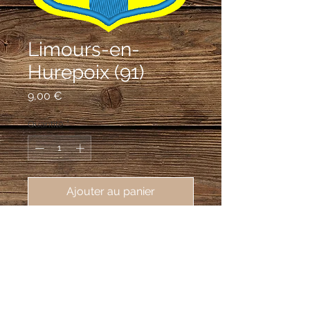
Limours-en-
Hurepoix (91)
Prix
9,00 €
Quantité
*
Ajouter au panier
écusson brodé de Limours-en-
Hurepoix (91470), 62X80mm
D'or à la croix d'azur cantonnée de
quatre soleils non figurés de gueules.