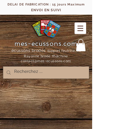
DELAI DE FABRICATION : 15 jours Maximum
ENVOI EN SUIVI
mes-ecussons.com
écussons brodés
support feutrine, fil
ma
Rayonne bro
dé
chine
contact@mes-
ecussons.com