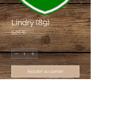
Lindry (89)
Prix
9,00 €
Quantité
*
Ajouter au panier
écusson brodé Lindry (86240),
62X80 mm
De sinople à la brebis paissant
d'argent accompagnée en chef de
deux fleurs de lys d'or.