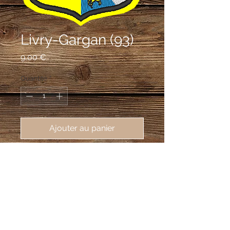
Livry-Gargan (93)
Prix
9,00 €
Quantité
*
Ajouter au panier
écusson brodé de Livry-Gargan 
(93190), 62X80mm
Parti: au premier d'or aux deux fasces
de gueules, au second d'azur à la
bande d'argent accompagnée en chef
de trois glands d'or posés en barre et