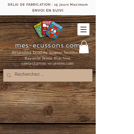
DELAI DE FABRICATION : 15 jours Maximum
ENVOI EN SUIVI
mes-ecussons.com
écussons brodés
support feutrine, fil
ma
Rayonne bro
dé
chine
contact@mes-
ecussons.com