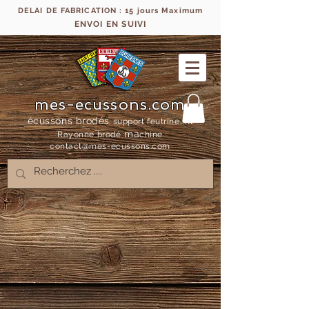
DELAI DE FABRICATION : 15 jours Maximum
ENVOI EN SUIVI
mes-ecussons.com
écussons brodés
support feutrine, fil
ma
Rayonne bro
dé
chine
contact@mes-
ecussons.com