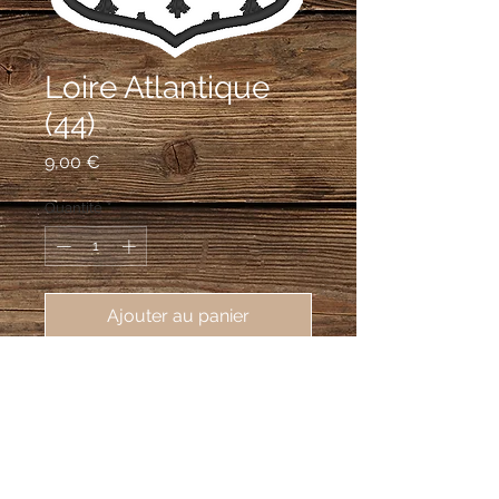
Loire Atlantique
(44)
Prix
9,00 €
Quantité
*
Ajouter au panier
écusson brodé du département de 
Loire Atlantique (44), 62X80mm
D'hermine à la fasce ondée d'azur