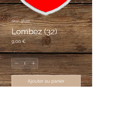
SKU : 32220
Lombez (32)
Prix
9,00 €
Quantité
*
Ajouter au panier
écusson brodé ville de Lombez 
(32220), 62X80 mm
De gueules à la lance d'argent, posée
en bande