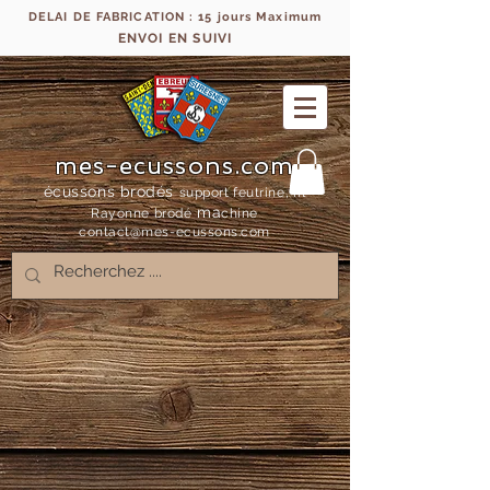
DELAI DE FABRICATION : 15 jours Maximum
ENVOI EN SUIVI
mes-ecussons.com
écussons brodés
support feutrine, fil
ma
Rayonne bro
dé
chine
contact@mes-
ecussons.com