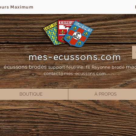
jours Maximum
mes-ecussons.com
écussons brodés
ma
support feutrine, fil Rayonne bro
dé
contact@mes-
ecussons.com
BOUTIQUE
À PROPOS