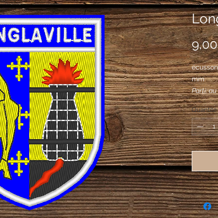
Long
9,00
écusson
mm
Parti: au
croisette
Quantité
deux bar
haut fou
flamboya
sable av