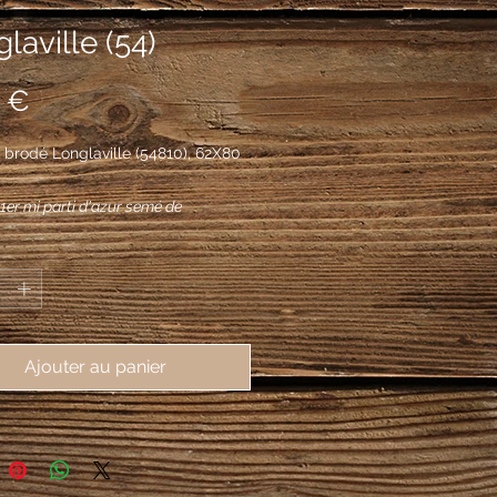
laville (54)
Prix
 €
 brodé Longlaville (54810), 62X80
 1er mi parti d'azur semé de
s recroisetées au pied fiché d'or à
*
s adossés de même, au 2e d'or au
rneau de sable maçonné d'argent
nt de gueules sur une terrasse de
ec une coulée de gueules.
Ajouter au panier