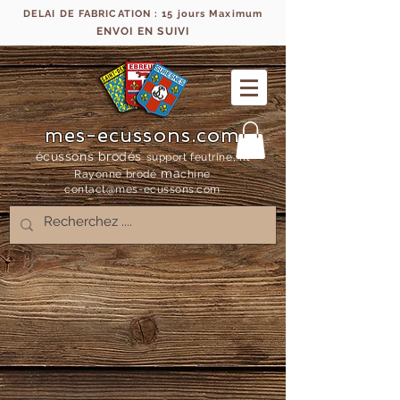
DELAI DE FABRICATION : 15 jours Maximum
ENVOI EN SUIVI
mes-ecussons.com
écussons brodés
support feutrine, fil
ma
Rayonne bro
dé
chine
contact@mes-
ecussons.com