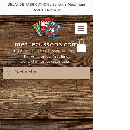
DELAI DE FABRICATION : 15 jours Maximum
ENVOI EN SUIVI
mes-ecussons.com
écussons brodés
support feutrine, fil
ma
Rayonne bro
dé
chine
contact@mes-
ecussons.com