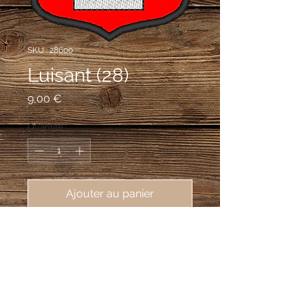
SKU : 28600
Luisant (28)
Prix
9,00 €
Quantité
*
Ajouter au panier
écusson brodé ville de Luisant 
(28600), 62X80 mm
De gueules à la lettre L capitale
d'argent encadrant un louis d'or, au
chef cousu d'azur chargé de trois épis