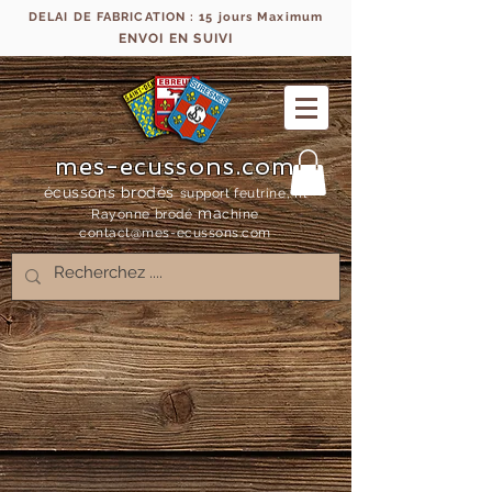
DELAI DE FABRICATION : 15 jours Maximum
ENVOI EN SUIVI
mes-ecussons.com
écussons brodés
support feutrine, fil
ma
Rayonne bro
dé
chine
contact@mes-
ecussons.com