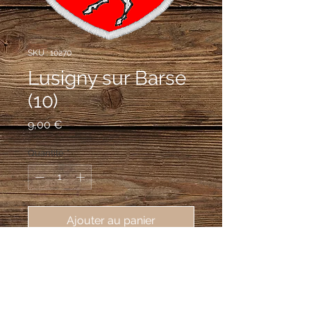
SKU : 10270
Lusigny sur Barse
(10)
Prix
9,00 €
Quantité
*
Ajouter au panier
écusson brodé Lusigny sur Barse 
(10270), 62X80 mm
De gueules au cheval gai d'argent, au
chef parti, au 1er d'azur à la croix