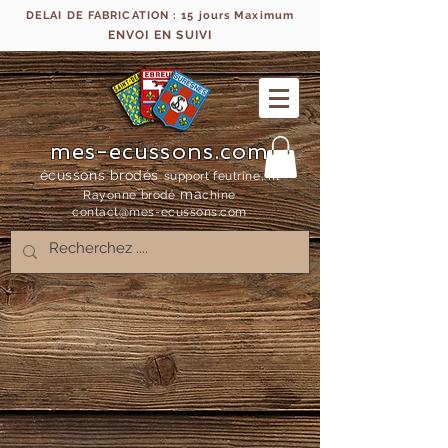
DELAI DE FABRICATION : 15 jours Maximum
ENVOI EN SUIVI
mes-ecussons.com
écussons brodés
support feutrine, fil
ma
Rayonne bro
dé
chine
contact@mes-
ecussons.com