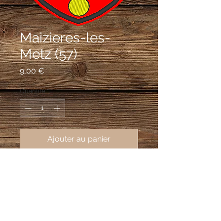
Maizieres-les-
Metz (57)
Prix
9,00 €
Quantité
*
Ajouter au panier
écusson brodé de Maizières-les-
Metz (57280), 62X80mm,. (chef lieu 
de canton)
De gueules à la fleur de lys d'argent
florencée de deux palmes de sinople,