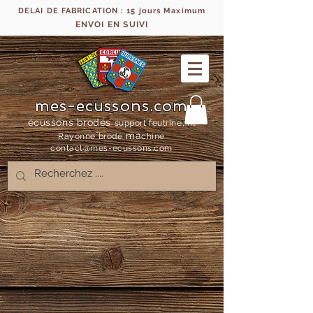
DELAI DE FABRICATION : 15 jours Maximum
ENVOI EN SUIVI
mes-ecussons.com
écussons brodés
support feutrine, fil
ma
Rayonne bro
dé
chine
contact@mes-
ecussons.com