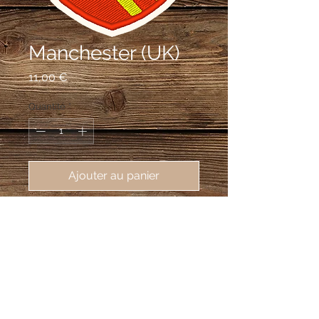
Manchester (UK)
Prix
11,00 €
Quantité
*
Ajouter au panier
écusson brodé de la ville de 
Manchester (UK), 55X75mm
De gueules à trois bandes d'or 
haussées, au chef d'argent chargé 
d'un navire voguant sur une mer, le 
tout au naturel