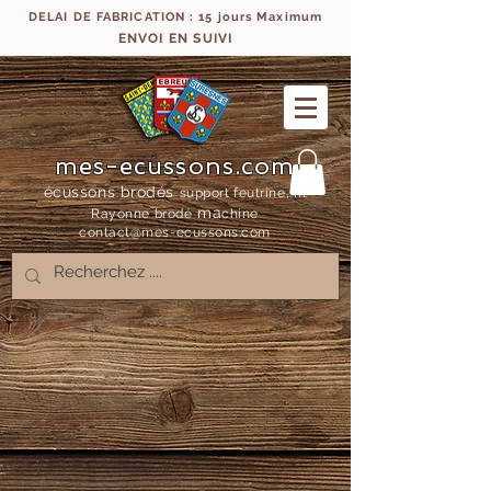
DELAI DE FABRICATION : 15 jours Maximum
ENVOI EN SUIVI
mes-ecussons.com
écussons brodés
support feutrine, fil
ma
Rayonne bro
dé
chine
contact@mes-
ecussons.com