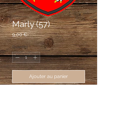
Marly (57)
Prix
9,00 €
Quantité
*
Ajouter au panier
écusson brodé Marly (57155), 62X80
mm
De gueules au lion d'argent, la queue
fourchue et passée en sautoir, armé,
lampassé et couronné d'or.