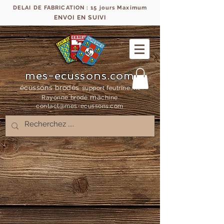
DELAI DE FABRICATION : 15 jours Maximum
ENVOI EN SUIVI
mes-ecussons.com
écussons brodés
support feutrine, fil
ma
Rayonne bro
dé
chine
contact@mes-
ecussons.com