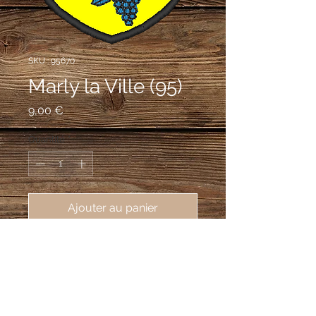
SKU : 95670
Marly la Ville (95)
Prix
9,00 €
Quantité
*
Ajouter au panier
écusson brodé ville de Marly la Ville 
(95670), 62X80 mm
D'or au chevron de gueules
accompagné, en chef, de deux têtes de
loup arrachées de sable et, en pointe,