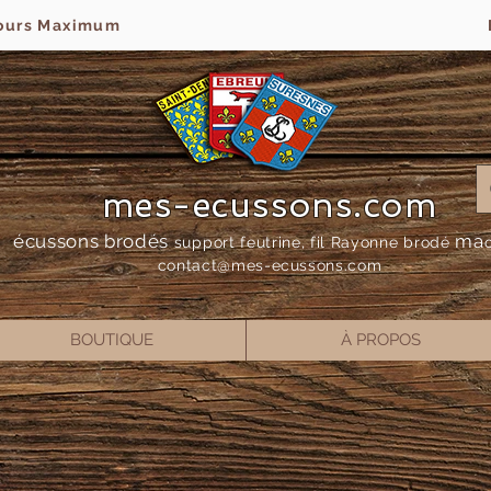
jours Maximum
mes-ecussons.com
écussons brodés
ma
support feutrine, fil Rayonne bro
dé
contact@mes-
ecussons.com
BOUTIQUE
À PROPOS