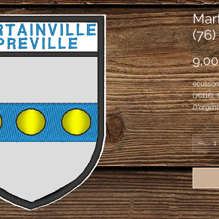
Mart
(76)
9,00
écusson 
(76116)
D'argent
besants 
Quantité