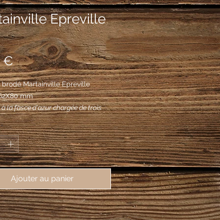
ainville Epreville
Prix
 €
brodé Martainville Epreville
, 62X80 mm
 à la fasce d'azur chargée de trois
d'or.
*
Ajouter au panier