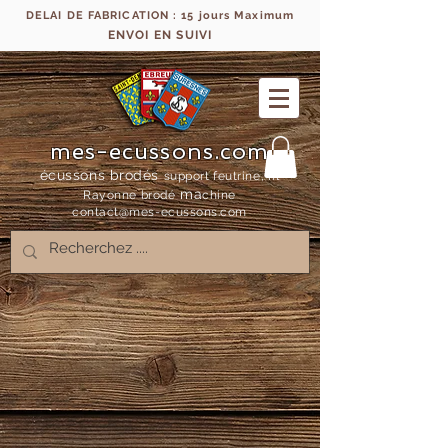
DELAI DE FABRICATION : 15 jours Maximum
ENVOI EN SUIVI
mes-ecussons.com
écussons brodés
support feutrine, fil
ma
Rayonne bro
dé
chine
contact@mes-
ecussons.com