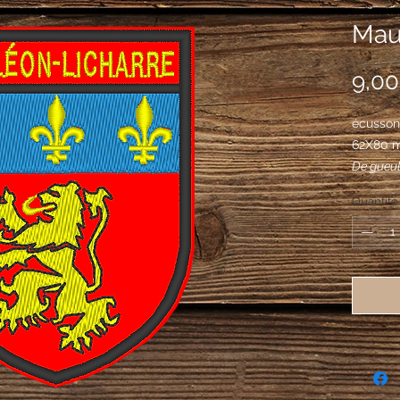
Maul
9,00
écusson
62X80 
De gueul
chargé de
Quantité