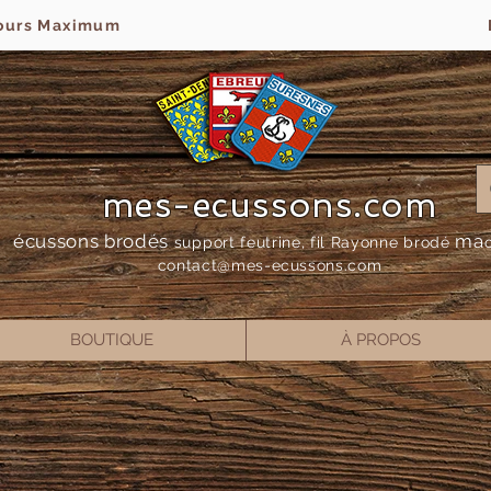
jours Maximum
mes-ecussons.com
écussons brodés
ma
support feutrine, fil Rayonne bro
dé
contact@mes-
ecussons.com
BOUTIQUE
À PROPOS