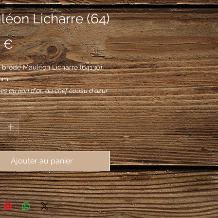
éon Licharre (64)
Prix
 €
 brodé Mauléon Licharre (64130),
mm
es au lion d'or; au chef cousu d'azur
 trois fleurs de lys d'or.
*
Ajouter au panier