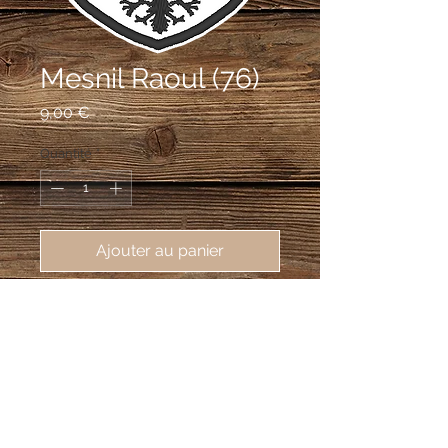
Mesnil Raoul (76)
Prix
9,00 €
Quantité
*
Ajouter au panier
écusson brodé Mesnil Raoul (76520),
62X80 mm
D'argent au chef de gueules chargé de
deux molettes à huit rais de sable; au
chevron d'azur chargé de sept besants
d'or, brochant en partie sur le chef et