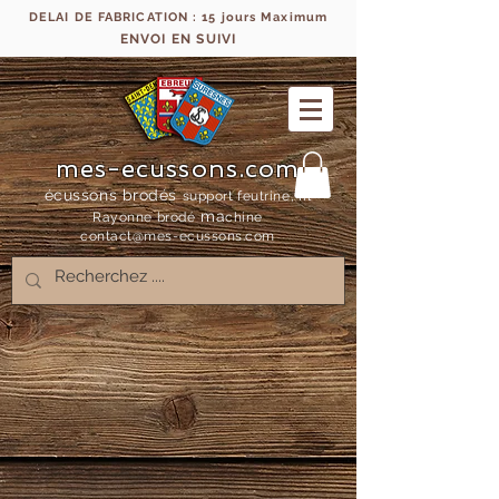
DELAI DE FABRICATION : 15 jours Maximum
ENVOI EN SUIVI
mes-ecussons.com
écussons brodés
support feutrine, fil
ma
Rayonne bro
dé
chine
contact@mes-
ecussons.com