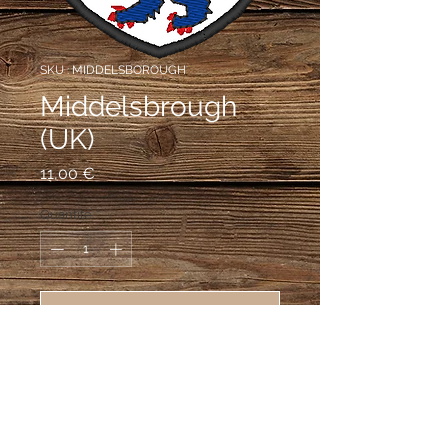
SKU : MIDDELSBOROUGH
Middelsbrough
(UK)
Prix
11,00 €
Quantité
*
Ajouter au panier
écusson brodé ville de 
Middelsbrough (UK), 55X75 mm