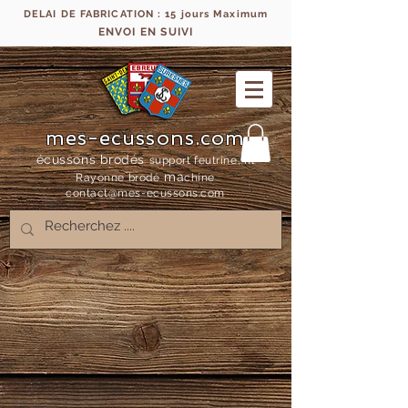
DELAI DE FABRICATION : 15 jours Maximum
ENVOI EN SUIVI
mes-ecussons.com
écussons brodés
support feutrine, fil
ma
Rayonne bro
dé
chine
contact@mes-
ecussons.com