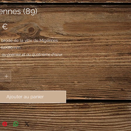
ennes (89)
Prix
 €
brodé de la ville de Migennes 
), 62X80mm
 : au premier et au quatrième d'azur
leurs de lys d'or à la bordure
*
 d'argent et de gueules, au
 et au troisième bandé d'or et d'azur
dure de gueules ; sur le tout coupé au
la locomotive à vapeur de sable et au
Ajouter au panier
nt à l'ancre de sable.