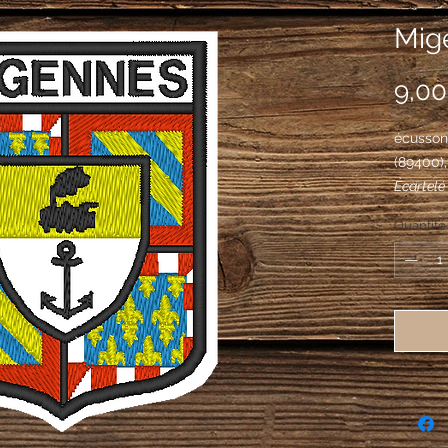
Mig
9,00
écusson 
(89400
Écartelé
semé de f
Quantité
componée
deuxième
à la bor
I d'or à 
II d'arge