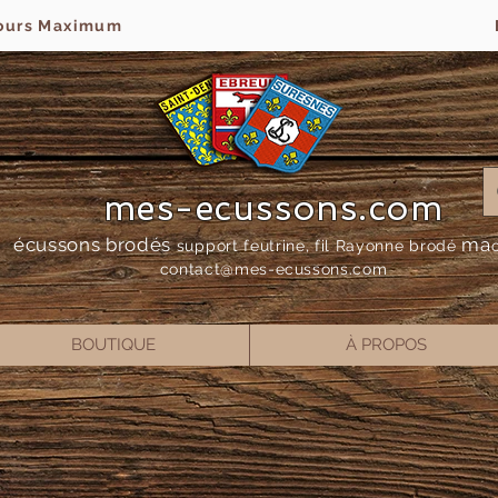
jours Maximum
mes-ecussons.com
écussons brodés
ma
support feutrine, fil Rayonne bro
dé
contact@mes-
ecussons.com
BOUTIQUE
À PROPOS