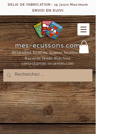
DELAI DE FABRICATION : 15 jours Maximum
ENVOI EN SUIVI
mes-ecussons.com
écussons brodés
support feutrine, fil
ma
Rayonne bro
dé
chine
contact@mes-
ecussons.com