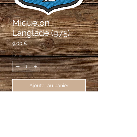
Miquelon
Langlade (975)
Prix
9,00 €
Quantité
*
Ajouter au panier
écusson brodé de Miquelon 
Langlade (97500), 62X80mm, 
commune de Saint Pierre et 
Miquelon