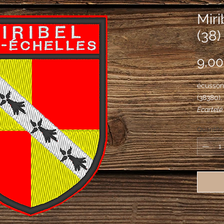
Miri
(38)
9,00
écusson 
(38380)
Écartelé 
d'argent
Quantité
d'hermin