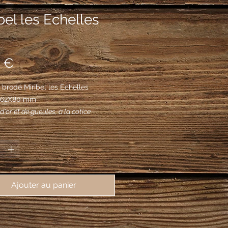
bel les Echelles
Prix
 €
brodé Miribel les Echelles
, 62X80 mm
d'or et de gueules, à la cotice
 chargée de quatre mouchetures
*
e de sable brochant sur le tout.
Ajouter au panier