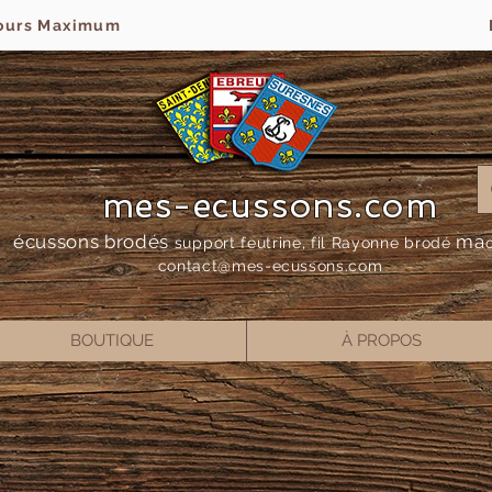
jours Maximum
mes-ecussons.com
écussons brodés
ma
support feutrine, fil Rayonne bro
dé
contact@mes-
ecussons.com
BOUTIQUE
À PROPOS