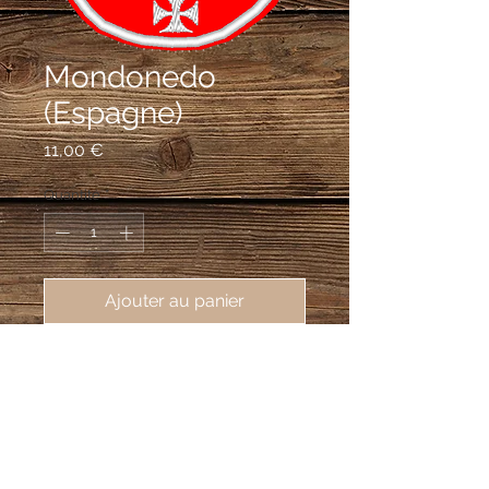
Mondonedo
(Espagne)
Prix
11,00 €
Quantité
*
Ajouter au panier
écusson brodé Mondonedo
(Espagne) 62X80 mm
De gueules, ou calice d'or surmonté
d’une hostie d’argent, et accompagné
de sept croix pattées d'or, trois sur