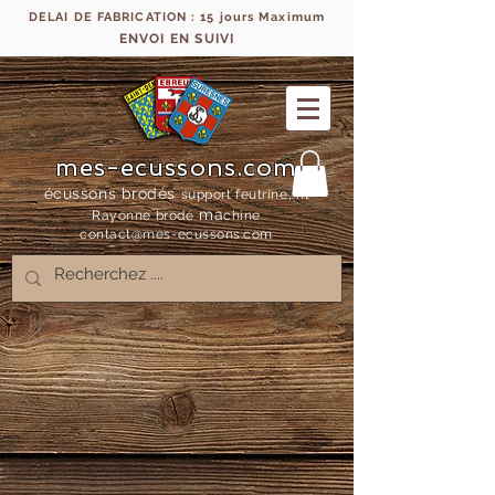
DELAI DE FABRICATION : 15 jours Maximum
ENVOI EN SUIVI
mes-ecussons.com
écussons brodés
support feutrine, fil
ma
Rayonne bro
dé
chine
contact@mes-
ecussons.com