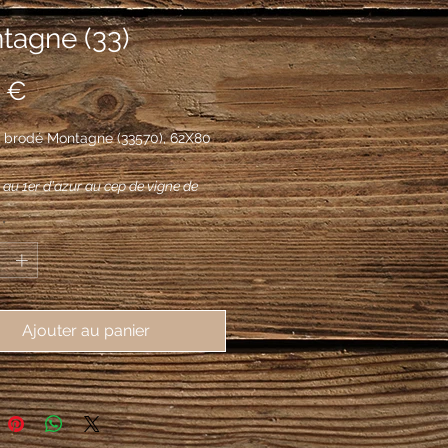
tagne (33)
Prix
 €
 brodé Montagne (33570), 62X80
 au 1er d'azur au cep de vigne de
uité du même et feuillé de sinople,
*
ertre du même, au 2e de gueules à la
r ouverte, ajourée et maçonnée de
u 3e de sable au lion contourné à la
opardée d'or, au 4e d'azur à la crosse
Ajouter au panier
ée et posée en barre, mouvant de
extre de la pointe, la volute ornée
et le fût virolé de gueules.