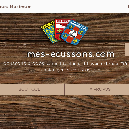
jours Maximum
mes-ecussons.com
écussons brodés
ma
support feutrine, fil Rayonne bro
dé
contact@mes-
ecussons.com
BOUTIQUE
À PROPOS