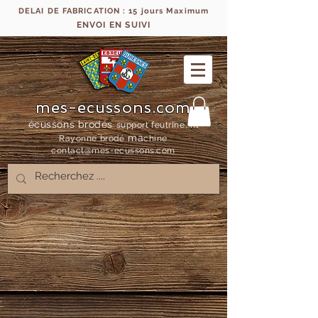
DELAI DE FABRICATION : 15 jours Maximum
ENVOI EN SUIVI
mes-ecussons.com
écussons brodés
support feutrine, fil
ma
Rayonne bro
dé
chine
contact@mes-
ecussons.com