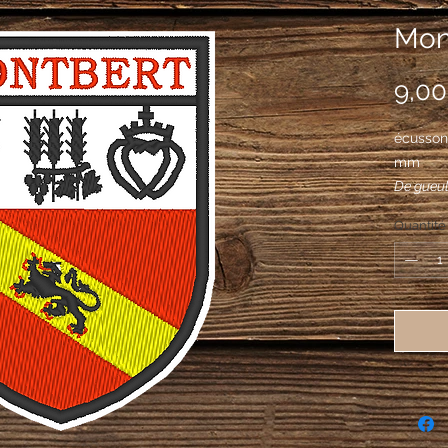
Mont
9,00
écusson
mm
De gueul
léopardé
Quantité
gueules;
de blé li
feuillé d
trois mo
1 à dextr
travaillé
tout de s