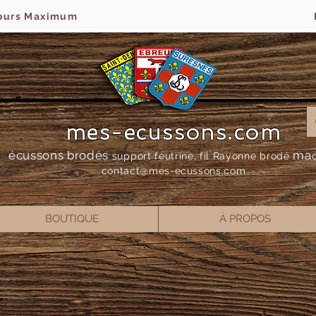
jours Maximum
mes-ecussons.com
écussons brodés
ma
support feutrine, fil Rayonne bro
dé
contact@mes-
ecussons.com
BOUTIQUE
À PROPOS