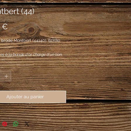
bert (44)
Prix
 €
 brodé Montbert (44140), 62X80
es à la bande d'or chargé d'un lion
 de sable, armé et lampassé de
*
 au chef d'argent chargé de trois épis
és d'un pampre fruité à dextre et
'une pièce à senestre, accosté de
uchetures d'hermine, ordonnées 2 et
Ajouter au panier
e, et d'un double cœur vidé, en-
, couronné et croiseté à senestre, le
able.