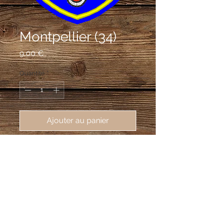
Montpellier (34)
Prix
9,00 €
Quantité
*
Ajouter au panier
écusson brodé de Montpellier
(34000), 62X80mm, préfecture de
l'Hérault.
D'azur au trône gothique d'or, sur
lequel est assise Notre Dame de
carnation vêtue d'une robe de gueules