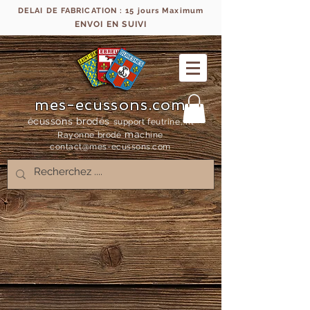
DELAI DE FABRICATION : 15 jours Maximum
ENVOI EN SUIVI
mes-ecussons.com
écussons brodés
support feutrine, fil
ma
Rayonne bro
dé
chine
contact@mes-
ecussons.com