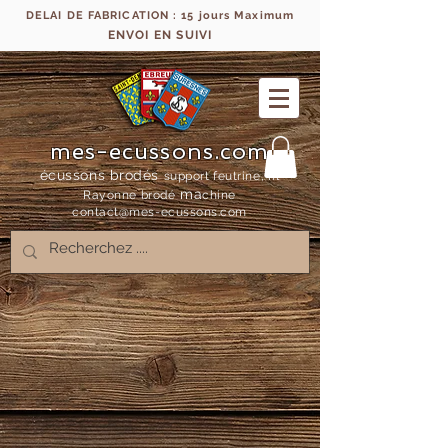
DELAI DE FABRICATION : 15 jours Maximum
ENVOI EN SUIVI
mes-ecussons.com
écussons brodés
support feutrine, fil
ma
Rayonne bro
dé
chine
contact@mes-
ecussons.com